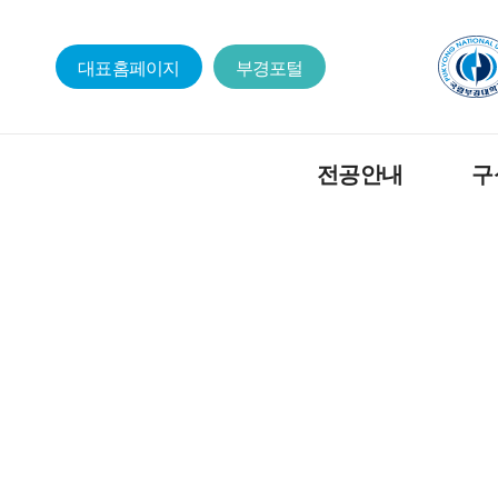
대표홈페이지
부경포털
전공안내
구
통계·데이터사이언스
교수
소개
강사
연혁
조교
학과홍보동영상
찾아오시는길