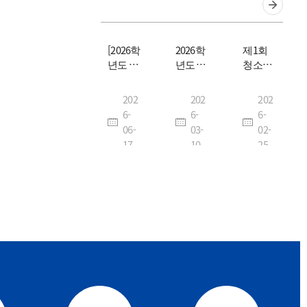
[2026학
2026학
제1회
년도 2
년도 1
청소년
학기]
학기 교
건강패
재학생
내 특별
널조사
202
202
202
교내 특
장학금
원시자
6-
6-
6-
별장학
추가 신
료 활용
06-
03-
02-
금 신청
청 안내
경진대
17
10
25
안내
회 및 학
술행사
2025
SW역
2025 경
PKNU
량강화
남 빅데
DREAM
Camp
이터위
JOB
생성형
크
202
202
202
FAIR
AI 활용
5-
5-
5-
교육
09-
07-
07-
02
29
22