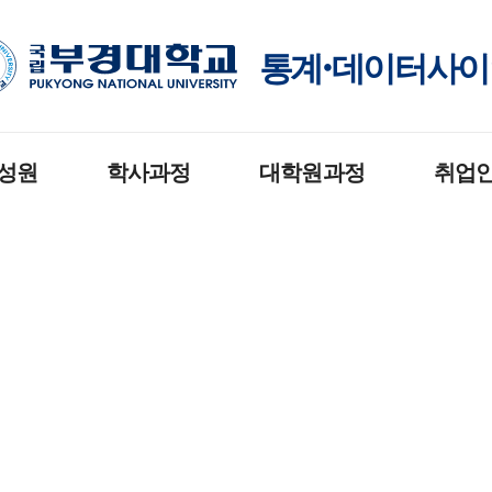
통계·데이터사
성원
학사과정
대학원과정
취업
교육과정
교육과정
졸업 후 진로
교육목적 및 인재상
졸업요건
취업정보게
졸업요건
취업길라잡
학사서식
학사일정