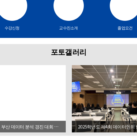
수강신청
교수진소개
졸업요건
포토갤러리
국립부경대, 부산 데이터 분석 경진 대회 ‘석권’
2025학년도 제4회 데이터인의 