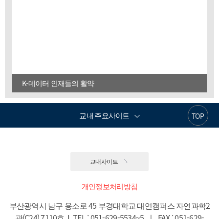
K-데이터 인재들의 활약
교내 주요사이트
TOP
교내사이트
개인정보처리방침
부산광역시 남구 용소로 45 부경대학교 대연캠퍼스 자연과학2
관(C24) 7110호  I  TEL : 051-629-5534~5  ㅣ  FAX : 051-629-