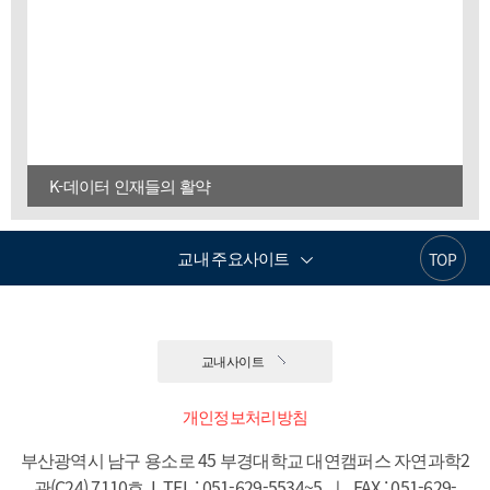
K-데이터 인재들의 활약
교내 주요사이트
TOP
교내사이트
개인정보처리방침
부산광역시 남구 용소로 45 부경대학교 대연캠퍼스 자연과학2
관(C24) 7110호  I  TEL : 051-629-5534~5  ㅣ  FAX : 051-629-