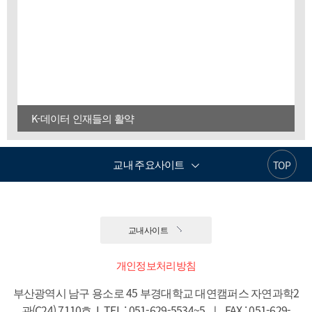
K-데이터 인재들의 활약
교내 주요사이트
TOP
교내사이트
개인정보처리방침
부산광역시 남구 용소로 45 부경대학교 대연캠퍼스 자연과학2
관(C24) 7110호  I  TEL : 051-629-5534~5  ㅣ  FAX : 051-629-