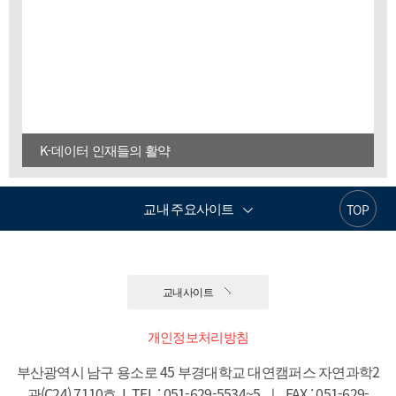
K-데이터 인재들의 활약
교내 주요사이트
TOP
교내사이트
개인정보처리방침
부산광역시 남구 용소로 45 부경대학교 대연캠퍼스 자연과학2
관(C24) 7110호  I  TEL : 051-629-5534~5  ㅣ  FAX : 051-629-