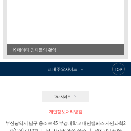
K-데이터 인재들의 활약
교내 주요사이트
TOP
교내사이트
개인정보처리방침
부산광역시 남구 용소로 45 부경대학교 대연캠퍼스 자연과학2
관(C24) 7110호  I  TEL : 051-629-5534~5  ㅣ  FAX : 051-629-